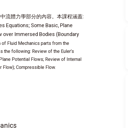
中流體力學部分的內容。本課程涵蓋:
kes Equations; Some Basic, Plane
low over Immersed Bodies (Boundary
 of Fluid Mechanics parts from the
s the following: Review of the Euler’s
lane Potential Flows; Review of Internal
r Flow); Compressible Flow.
hanics