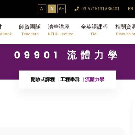
A-
A
A+
03-5715131#35401
材
師資團隊
清華講座
全英語課程
相關資
xtbook
Teachers
NTHU Lecture
EMI
Discussio
09901 流體力學
開放式課程
工程學群
流體力學