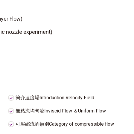
yer Flow)
ic nozzle experiment)
簡介速度場Introduction Velocity Field
無粘流均勻流Inviscid Flow ＆Uniform Flow
可壓縮流的類別Category of compressible flow