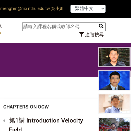
【7/31】114學年
mengfen@mx.nthu.edu.tw 吳小姐
源
n
進階搜尋
CHAPTERS ON OCW
第1講 Introduction Velocity
Field