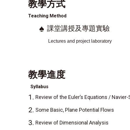
教學方式
Teaching Method
♠
課堂講授及專題實驗
Lectures and
project laboratory
教學進度
Syllabus
1.
Review of the Euler’s Equations / Navier
2.
Some Basic, Plane Potential Flows
3.
Review of Dimensional Analysis