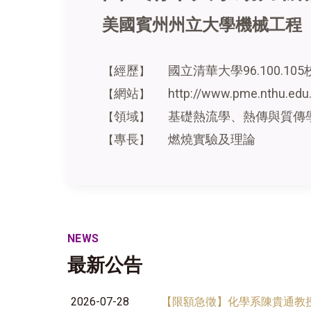
美國賓州州立大學機械工程
經歷
國立清華大學96.100.1
【
】
網站
http://www.pme.nthu.ed
【
】
領域
基礎熱流學、熱傳與質傳
【
】
專長
燃燒實驗及理論
【
】
NEWS
最新公告
2026-07-28
【限額急徵】化學系陳貴通教授