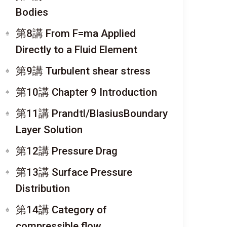
Bodies
第8講 From F=ma Applied
Directly to a Fluid Element
第9講 Turbulent shear stress
第10講 Chapter 9 Introduction
第11講 Prandtl/BlasiusBoundary
Layer Solution
第12講 Pressure Drag
第13講 Surface Pressure
Distribution
第14講 Category of
compressible flow