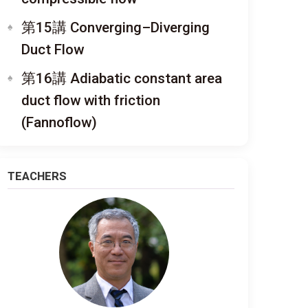
第15講 Converging–Diverging
Duct Flow
第16講 Adiabatic constant area
duct flow with friction
(Fannoflow)
TEACHERS