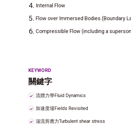
4.
Internal Flow
5.
Flow over Immersed Bodies (Boundary La
6.
Compressible Flow (including a superson
KEYWORD
關鍵字
流體力學Fluid Dynamics
加速度場Fields Revisited
湍流剪應力Turbulent shear stress