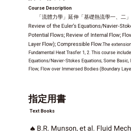
Course Description
「流體力學」延伸「基礎熱流學一、二」
Review of the Euler’s Equations/Navier-Sto
Potential Flows; Review of Internal Flow; F
Layer Flow); Compressible Flow.
The extension
Fundamental Heat Trasfer 1, 2. This course include
Equations/Navier-Stokes Equations; Some Basic, P
Flow; Flow over Immersed Bodies (Boundary Laye
指定用書
Text Books
♠
B.R. Munson, et al. Fluid Mec