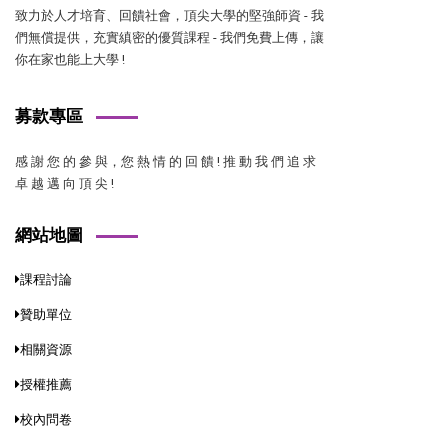
致力於人才培育、回饋社會，頂尖大學的堅強師資 - 我
們無償提供，充實縝密的優質課程 - 我們免費上傳，讓
你在家也能上大學 !
募款專區
感 謝 您 的 參 與，您 熱 情 的 回 饋 ! 推 動 我 們 追 求
卓 越 邁 向 頂 尖 !
網站地圖
課程討論
贊助單位
相關資源
授權推薦
校內問卷