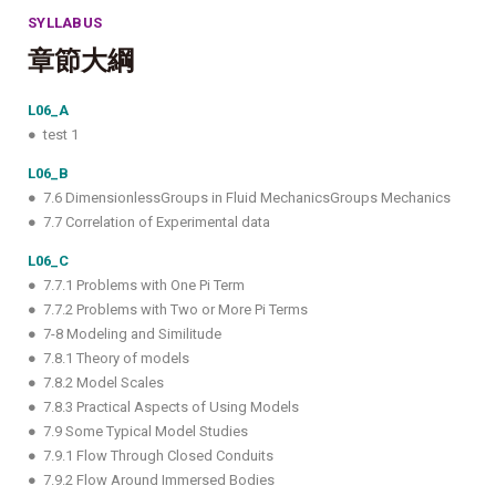
SYLLABUS
章節大綱
L06_A
● test 1
L06_B
● 7.6 DimensionlessGroups in Fluid MechanicsGroups Mechanics
● 7.7 Correlation of Experimental data
L06_C
● 7.7.1 Problems with One Pi Term
● 7.7.2 Problems with Two or More Pi Terms
● 7-8 Modeling and Similitude
● 7.8.1 Theory of models
● 7.8.2 Model Scales
● 7.8.3 Practical Aspects of Using Models
● 7.9 Some Typical Model Studies
● 7.9.1 Flow Through Closed Conduits
● 7.9.2 Flow Around Immersed Bodies