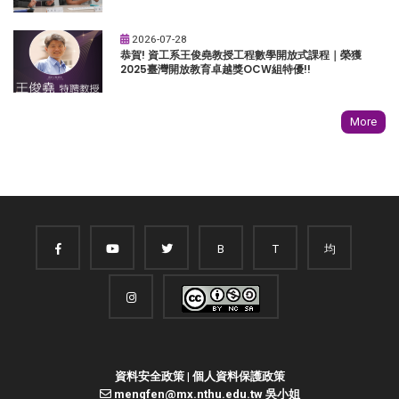
2026-07-28
恭賀! 資工系王俊堯教授工程數學開放式課程｜榮獲
2025臺灣開放教育卓越獎OCW組特優!!
More
B
T
均
資料安全政策
|
個人資料保護政策
mengfen@mx.nthu.edu.tw 吳小姐