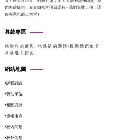
致力於人才培育、回饋社會，頂尖大學的堅強師資 - 我
們無償提供，充實縝密的優質課程 - 我們免費上傳，讓
你在家也能上大學 !
募款專區
感 謝 您 的 參 與，您 熱 情 的 回 饋 ! 推 動 我 們 追 求
卓 越 邁 向 頂 尖 !
網站地圖
課程討論
贊助單位
相關資源
授權推薦
校內問卷
校外問卷