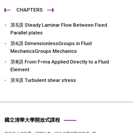
CHAPTERS
第5講 Steady Laminar Flow Between Fixed
Parallel plates
第6講 DimensionlessGroups in Fluid
MechanicsGroups Mechanics
第8講 From F=ma Applied Directly to a Fluid
Element
第9講 Turbulent shear stress
國立清華大學開放式課程