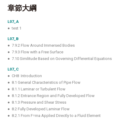
章節大綱
L07_A
● test 1
L07_B
● 7.9.2 Flow Around Immersed Bodies
● 7.9.3 Flow with a Free Surface
● 7.10 Similitude Based on Governing Differential Equations
L07_C
● CH8 Introduction
● 8.1 General Characteristics of Pipe Flow
● 8.1.1 Laminar or Turbulent Flow
● 8.1.2 Entrance Region and Fully Developed Flow
● 8.1.3 Pressure and Shear Stress
● 8.2 Fully Developed Laminar Flow
● 8.2.1 From F=ma Applied Directly to a Fluid Element