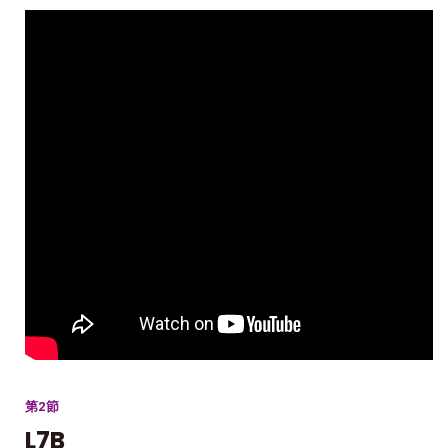
第2節
L7B