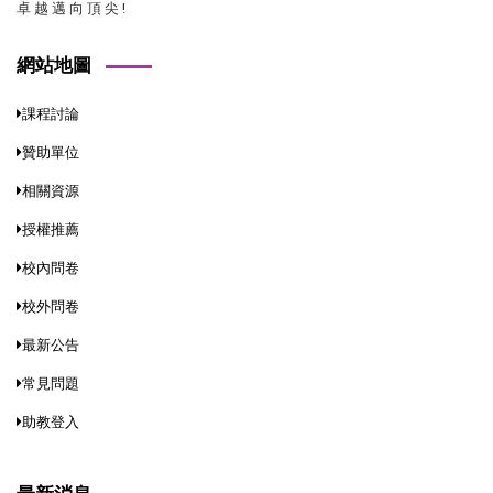
卓 越 邁 向 頂 尖 !
網站地圖
課程討論
贊助單位
相關資源
授權推薦
校內問卷
校外問卷
最新公告
常見問題
助教登入