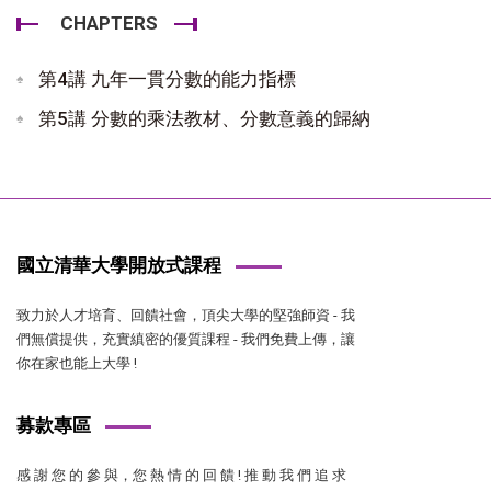
CHAPTERS
第4講 九年一貫分數的能力指標
第5講 分數的乘法教材、分數意義的歸納
國立清華大學開放式課程
致力於人才培育、回饋社會，頂尖大學的堅強師資 - 我
們無償提供，充實縝密的優質課程 - 我們免費上傳，讓
你在家也能上大學 !
募款專區
感 謝 您 的 參 與，您 熱 情 的 回 饋 ! 推 動 我 們 追 求