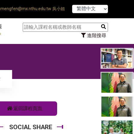
【7/31】11
mengfen@mx.nthu.edu.tw 吳小姐
源
n
進階搜尋
念
返回課程頁面
SOCIAL SHARE