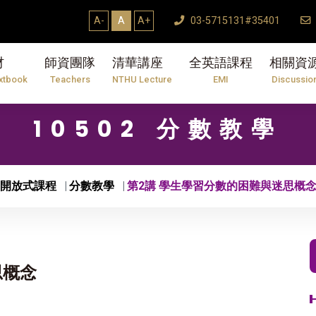
A-
A
A+
03-5715131#35401
材
師資團隊
清華講座
全英語課程
相關資
xtbook
Teachers
NTHU Lecture
EMI
Discussio
10502 分數教學
開放式課程
分數教學
第2講 學生學習分數的困難與迷思概
思概念