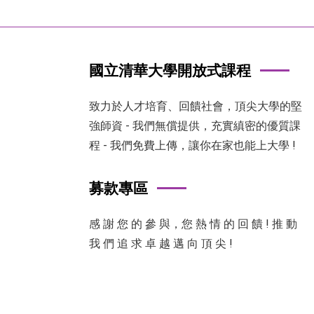
國立清華大學開放式課程
致力於人才培育、回饋社會，頂尖大學的堅
強師資 - 我們無償提供，充實縝密的優質課
程 - 我們免費上傳，讓你在家也能上大學 !
募款專區
感 謝 您 的 參 與，您 熱 情 的 回 饋 ! 推 動
我 們 追 求 卓 越 邁 向 頂 尖 !