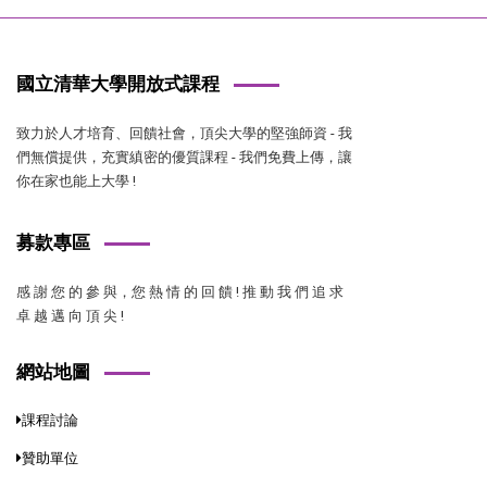
國立清華大學開放式課程
致力於人才培育、回饋社會，頂尖大學的堅強師資 - 我
們無償提供，充實縝密的優質課程 - 我們免費上傳，讓
你在家也能上大學 !
募款專區
感 謝 您 的 參 與，您 熱 情 的 回 饋 ! 推 動 我 們 追 求
卓 越 邁 向 頂 尖 !
網站地圖
課程討論
贊助單位