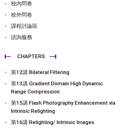
校內問卷
校外問卷
課程討論區
諮詢服務
CHAPTERS
第12講 Bilateral Filtering
第13講 Gradient Domain High Dynamic
Range Compression
第15講 Flash Photography Enhancement via
Intrinsic Relighting
第16講 Relighting/ Intrinsic Images