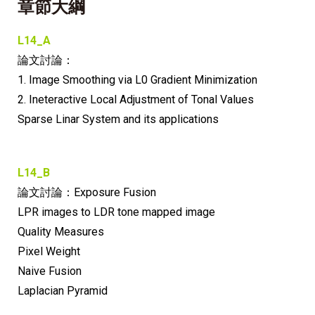
章節大綱
L14_A
論文討論：
1. Image Smoothing via L0 Gradient Minimization
2. Ineteractive Local Adjustment of Tonal Values
Sparse Linar System and its applications
L14_B
論文討論：Exposure Fusion
LPR images to LDR tone mapped image
Quality Measures
Pixel Weight
Naive Fusion
Laplacian Pyramid