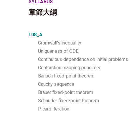
SYLLABUS
章節大綱
L08_A
Gromwall's inequality
Uniqueness of ODE
Continuious dependence on initial problems
Contraction mapping principles
Banach fixed-point theorem
Cauchy sequence
Brauer fixed-point theorem
Schauder fixed-point theorem
Picard iteration