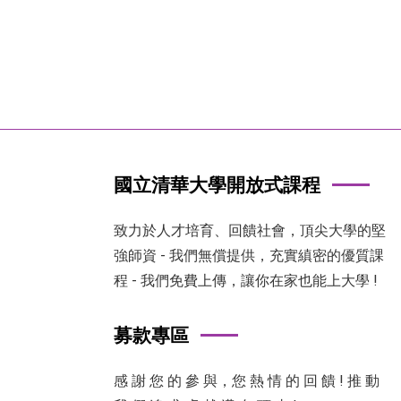
國立清華大學開放式課程
致力於人才培育、回饋社會，頂尖大學的堅
強師資 - 我們無償提供，充實縝密的優質課
程 - 我們免費上傳，讓你在家也能上大學 !
募款專區
感 謝 您 的 參 與，您 熱 情 的 回 饋 ! 推 動