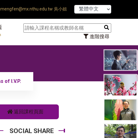
【7/31】11
mengfen@mx.nthu.edu.tw 吳小姐
源
n
進階搜尋
of I.V.P.
返回課程頁面
SOCIAL SHARE