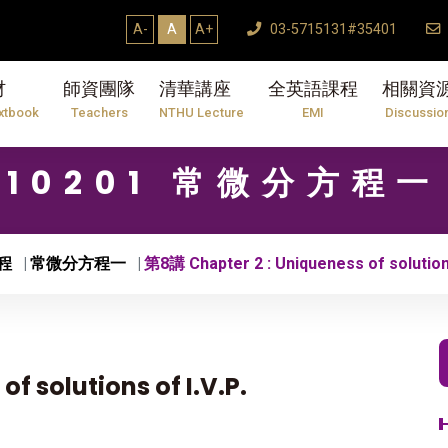
A-
A
A+
03-5715131#35401
材
師資團隊
清華講座
全英語課程
相關資
xtbook
Teachers
NTHU Lecture
EMI
Discussio
10201 常微分方程一
程
常微分方程一
第8講 Chapter 2 : Uniqueness of solutions 
f solutions of I.V.P.