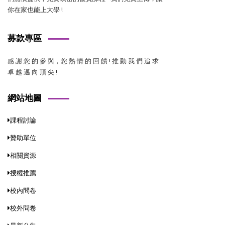
你在家也能上大學 !
募款專區
感 謝 您 的 參 與，您 熱 情 的 回 饋 ! 推 動 我 們 追 求
卓 越 邁 向 頂 尖 !
網站地圖
課程討論
贊助單位
相關資源
授權推薦
校內問卷
校外問卷