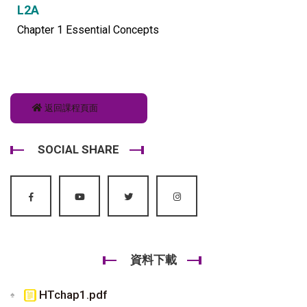
L2A
Chapter 1 Essential Concepts
返回課程頁面
SOCIAL SHARE
資料下載
HTchap1.pdf