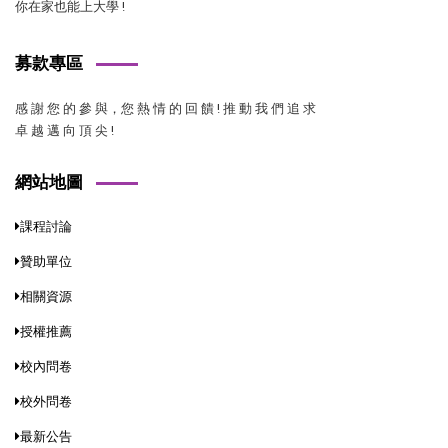
你在家也能上大學 !
募款專區
感 謝 您 的 參 與，您 熱 情 的 回 饋 ! 推 動 我 們 追 求
卓 越 邁 向 頂 尖 !
網站地圖
課程討論
贊助單位
相關資源
授權推薦
校內問卷
校外問卷
最新公告