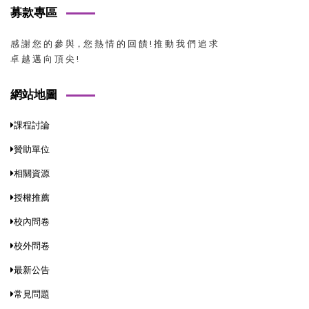
募款專區
感 謝 您 的 參 與，您 熱 情 的 回 饋 ! 推 動 我 們 追 求
卓 越 邁 向 頂 尖 !
網站地圖
課程討論
贊助單位
相關資源
授權推薦
校內問卷
校外問卷
最新公告
常見問題