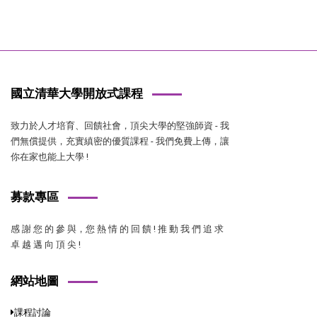
國立清華大學開放式課程
致力於人才培育、回饋社會，頂尖大學的堅強師資 - 我
們無償提供，充實縝密的優質課程 - 我們免費上傳，讓
你在家也能上大學 !
募款專區
感 謝 您 的 參 與，您 熱 情 的 回 饋 ! 推 動 我 們 追 求
卓 越 邁 向 頂 尖 !
網站地圖
課程討論