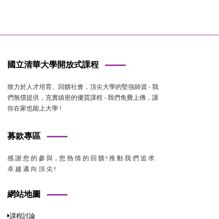
國立清華大學開放式課程
致力於人才培育、回饋社會，頂尖大學的堅強師資 - 我
們無償提供，充實縝密的優質課程 - 我們免費上傳，讓
你在家也能上大學 !
募款專區
感 謝 您 的 參 與，您 熱 情 的 回 饋 ! 推 動 我 們 追 求
卓 越 邁 向 頂 尖 !
網站地圖
課程討論