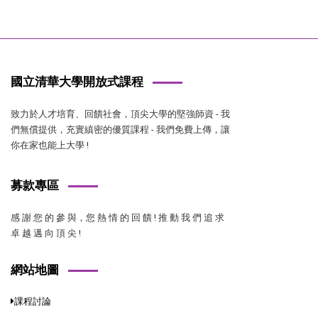
國立清華大學開放式課程
致力於人才培育、回饋社會，頂尖大學的堅強師資 - 我
們無償提供，充實縝密的優質課程 - 我們免費上傳，讓
你在家也能上大學 !
募款專區
感 謝 您 的 參 與，您 熱 情 的 回 饋 ! 推 動 我 們 追 求
卓 越 邁 向 頂 尖 !
網站地圖
課程討論