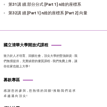
第31講 續.部分分式 [Part 1] n維的座標系
第32講 續.[Part 1] n維的座標系 [Part 2] 向量
國立清華大學開放式課程
致力於人才培育、回饋社會，頂尖大學的堅強師資 - 我
們無償提供，充實縝密的優質課程 - 我們免費上傳，讓
你在家也能上大學 !
募款專區
感 謝 您 的 參 與，您 熱 情 的 回 饋 ! 推 動 我 們 追 求
卓 越 邁 向 頂 尖 !