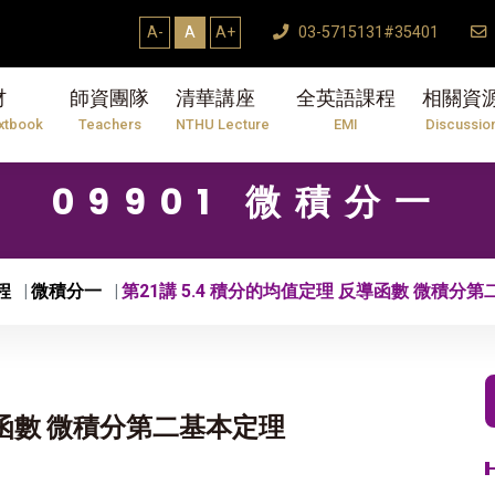
A-
A
A+
03-5715131#35401
材
師資團隊
清華講座
全英語課程
相關資
xtbook
Teachers
NTHU Lecture
EMI
Discussio
09901 微積分一
程
微積分一
第21講 5.4 積分的均值定理 反導函數 微積分
反導函數 微積分第二基本定理