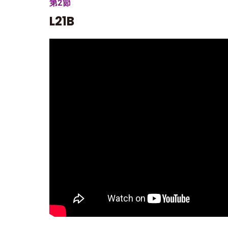
第2節
L21B