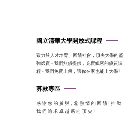
國立清華大學開放式課程
致力於人才培育、回饋社會，頂尖大學的堅
強師資 - 我們無償提供，充實縝密的優質課
程 - 我們免費上傳，讓你在家也能上大學 !
募款專區
感 謝 您 的 參 與，您 熱 情 的 回 饋 ! 推 動
我 們 追 求 卓 越 邁 向 頂 尖 !