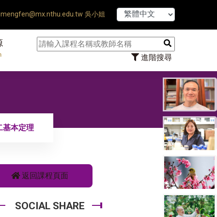
【7/31】114
mengfen@mx.nthu.edu.tw 吳小姐
源
n
進階搜尋
第二基本定理
返回課程頁面
SOCIAL SHARE