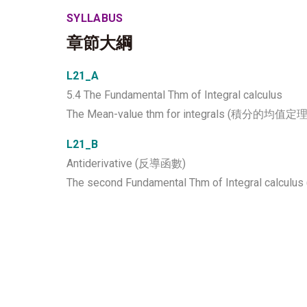
SYLLABUS
章節大綱
L21_A
5.4 The Fundamental Thm of Integral calculus
The Mean-value thm for integrals (積分的均值定理
L21_B
Antiderivative (反導函數)
The second Fundamental Thm of Integral ca