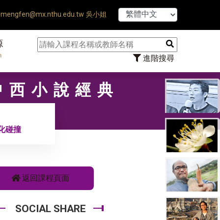
【7/31】114學年
mengfen@mx.nthu.edu.tw 吳小姐
源
n
進階搜尋
〡中西小說經典
化碰撞
返回課程頁面
SOCIAL SHARE