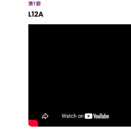
第1節
L12A