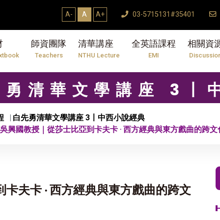
A-
A
A+
03-5715131#35401
材
師資團隊
清華講座
全英語課程
相關資
xtbook
Teachers
NTHU Lecture
EMI
Discussio
白先勇清華文學講座 3
程
白先勇清華文學講座 3〡中西小說經典
講 吳興國教授｜從莎士比亞到卡夫卡 ‧ 西方經典與東方戲曲的跨文
到卡夫卡 ‧ 西方經典與東方戲曲的跨文