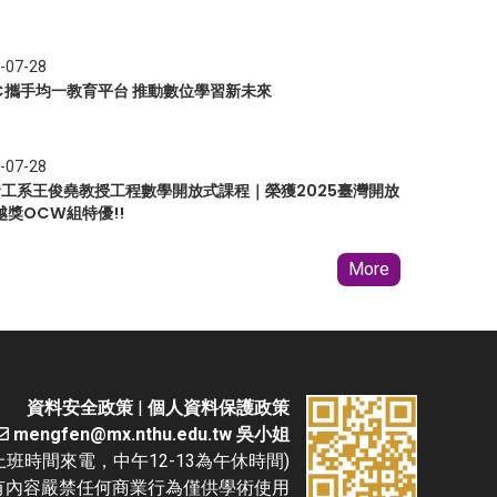
-07-28
EC攜手均一教育平台 推動數位學習新未來
-07-28
 資工系王俊堯教授工程數學開放式課程｜榮獲2025臺灣開放
越獎OCW組特優!!
More
資料安全政策
|
個人資料保護政策
mengfen@mx.nthu.edu.tw 吳小姐
(請於上班時間來電，中午12-13為午休時間)
D. 本網站所有內容嚴禁任何商業行為僅供學術使用