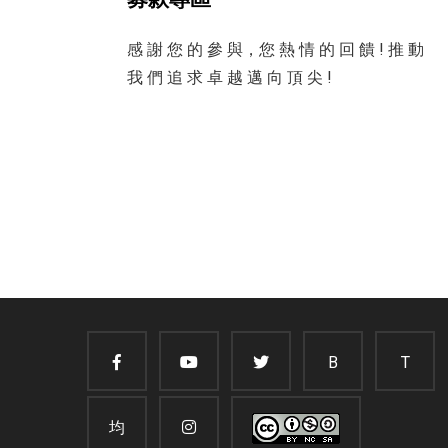
感 謝 您 的 參 與，您 熱 情 的 回 饋 ! 推 動
我 們 追 求 卓 越 邁 向 頂 尖 !
B
T
均