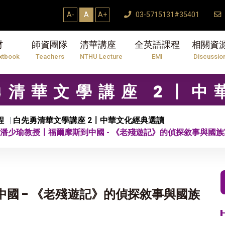
A-
A
A+
03-5715131#35401
材
師資團隊
清華講座
全英語課程
相關資
xtbook
Teachers
NTHU Lecture
EMI
Discussio
先勇清華文學講座 2〡
程
白先勇清華文學講座 2〡中華文化經典選讀
講 潘少瑜教授〡福爾摩斯到中國 - 《老殘遊記》的偵探敘事與國
中國 - 《老殘遊記》的偵探敘事與國族