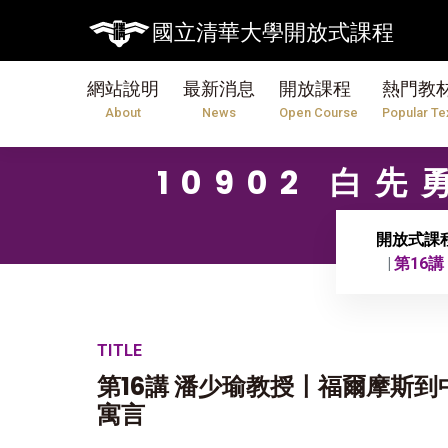
國立清華大學開放式課程
網站說明
最新消息
開放課程
熱門教
About
News
Open Course
Popular Te
10902 白
開放式課
第16
TITLE
第16講 潘少瑜教授〡福爾摩斯到
寓言