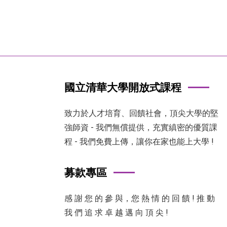
國立清華大學開放式課程
致力於人才培育、回饋社會，頂尖大學的堅
強師資 - 我們無償提供，充實縝密的優質課
程 - 我們免費上傳，讓你在家也能上大學 !
募款專區
感 謝 您 的 參 與，您 熱 情 的 回 饋 ! 推 動
我 們 追 求 卓 越 邁 向 頂 尖 !