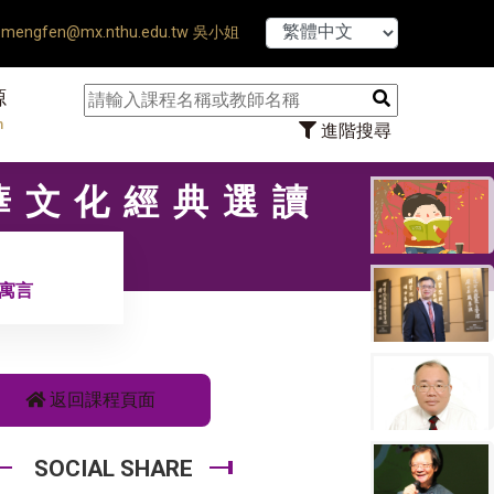
【7/31】114學年
mengfen@mx.nthu.edu.tw 吳小姐
源
n
進階搜尋
中華文化經典選讀
族寓言
返回課程頁面
SOCIAL SHARE