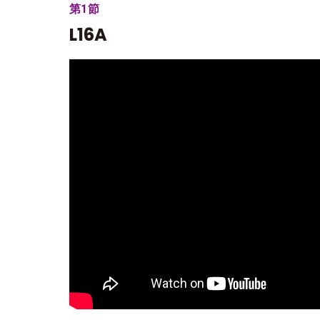
第1節
L16A