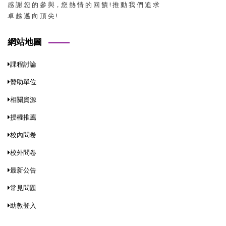
感 謝 您 的 參 與，您 熱 情 的 回 饋 ! 推 動 我 們 追 求
卓 越 邁 向 頂 尖 !
網站地圖
課程討論
贊助單位
相關資源
授權推薦
校內問卷
校外問卷
最新公告
常見問題
助教登入