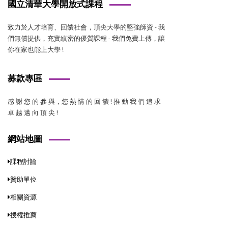
國立清華大學開放式課程
致力於人才培育、回饋社會，頂尖大學的堅強師資 - 我
們無償提供，充實縝密的優質課程 - 我們免費上傳，讓
你在家也能上大學 !
募款專區
感 謝 您 的 參 與，您 熱 情 的 回 饋 ! 推 動 我 們 追 求
卓 越 邁 向 頂 尖 !
網站地圖
課程討論
贊助單位
相關資源
授權推薦