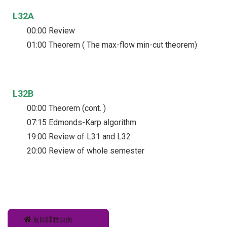
L32A
00:00 Review
01:00 Theorem ( The max-flow min-cut theorem)
L32B
00:00 Theorem (cont. )
07:15 Edmonds-Karp algorithm
19:00 Review of L31 and L32
20:00 Review of whole semester
返回課程頁面