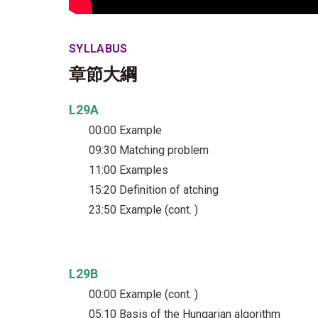
SYLLABUS
章節大綱
L29A
00:00 Example
09:30 Matching problem
11:00 Examples
15:20 Definition of atching
23:50 Example (cont. )
L29B
00:00 Example (cont. )
05:10 Basis of the Hungarian algorithm