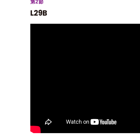
第2節
L29B