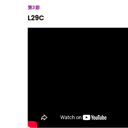
第3節
L29C