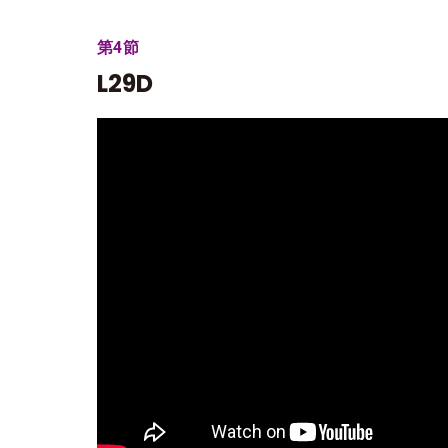
第4節
L29D