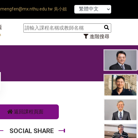
esis Defense Ends ♠ 【8/1】
mengfen@mx.nthu.edu.tw 吳小姐
源
n
進階搜尋
返回課程頁面
SOCIAL SHARE