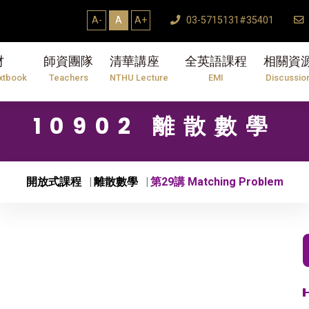
7/31】114學年度第2學期研究生論文口試結束Th
A-
A
A+
03-5715131#35401
材
師資團隊
清華講座
全英語課程
相關資
xtbook
Teachers
NTHU Lecture
EMI
Discussio
10902 離散數學
開放式課程
離散數學
第29講 Matching Problem