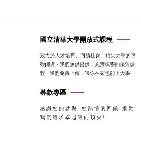
國立清華大學開放式課程
致力於人才培育、回饋社會，頂尖大學的堅
強師資 - 我們無償提供，充實縝密的優質課
程 - 我們免費上傳，讓你在家也能上大學 !
募款專區
感 謝 您 的 參 與，您 熱 情 的 回 饋 ! 推 動
我 們 追 求 卓 越 邁 向 頂 尖 !