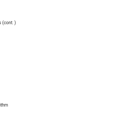
 (cont. )
ithm