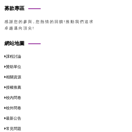
募款專區
感 謝 您 的 參 與，您 熱 情 的 回 饋 ! 推 動 我 們 追 求
卓 越 邁 向 頂 尖 !
網站地圖
課程討論
贊助單位
相關資源
授權推薦
校內問卷
校外問卷
最新公告
常見問題