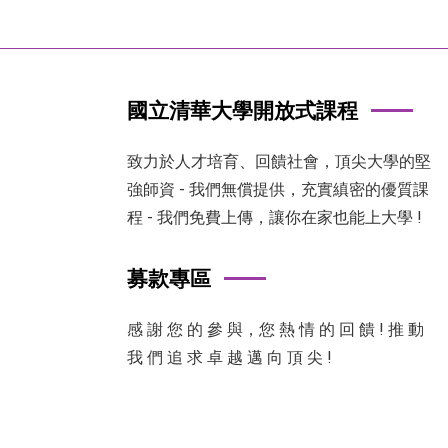
國立清華大學開放式課程
致力於人才培育、回饋社會，頂尖大學的堅
強師資 - 我們無償提供，充實縝密的優質課
程 - 我們免費上傳，讓你在家也能上大學 !
募款專區
感 謝 您 的 參 與，您 熱 情 的 回 饋 ! 推 動
我 們 追 求 卓 越 邁 向 頂 尖 !