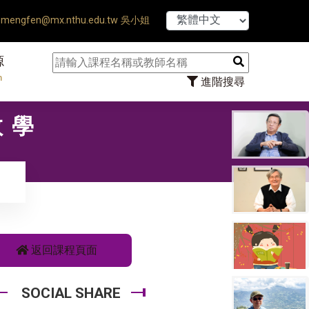
【7/31】11
mengfen@mx.nthu.edu.tw 吳小姐
源
n
進階搜尋
教學
返回課程頁面
SOCIAL SHARE