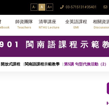
A-
A
A+
03-5715131#35401
材
師資團隊
清華講座
全英語課程
相關資
xtbook
Teachers
NTHU Lecture
EMI
Discussio
0901 閩南語課程示範
開放式課程
閩南語課程示範教學
第5講 句型代換活動（2）