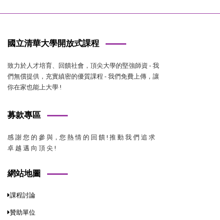
國立清華大學開放式課程
致力於人才培育、回饋社會，頂尖大學的堅強師資 - 我
們無償提供，充實縝密的優質課程 - 我們免費上傳，讓
你在家也能上大學 !
募款專區
感 謝 您 的 參 與，您 熱 情 的 回 饋 ! 推 動 我 們 追 求
卓 越 邁 向 頂 尖 !
網站地圖
課程討論
贊助單位