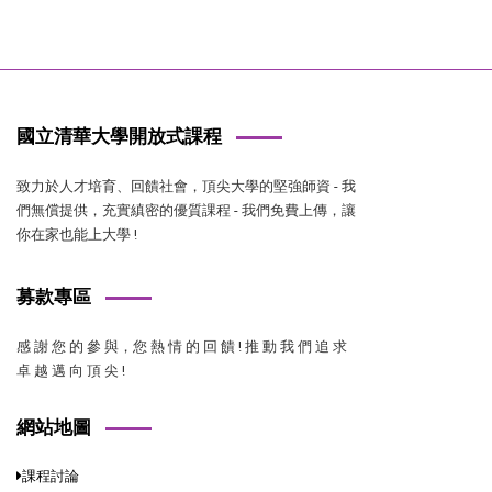
國立清華大學開放式課程
致力於人才培育、回饋社會，頂尖大學的堅強師資 - 我
們無償提供，充實縝密的優質課程 - 我們免費上傳，讓
你在家也能上大學 !
募款專區
感 謝 您 的 參 與，您 熱 情 的 回 饋 ! 推 動 我 們 追 求
卓 越 邁 向 頂 尖 !
網站地圖
課程討論