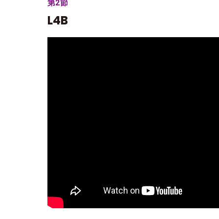
第2節
L4B