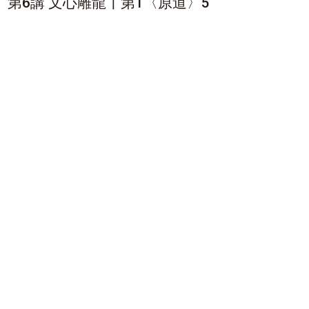
第6講 文心雕龍〡第1〈原道〉5