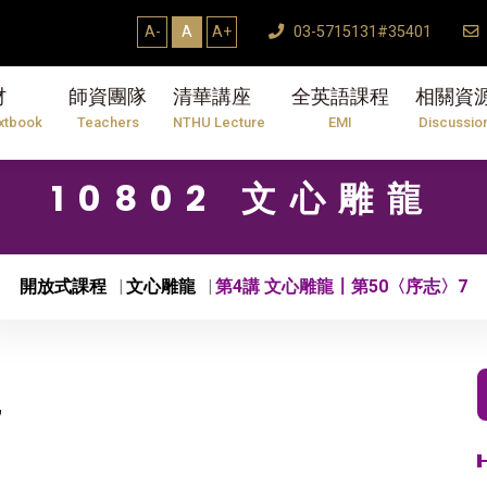
A-
A
A+
03-5715131#35401
材
師資團隊
清華講座
全英語課程
相關資
xtbook
Teachers
NTHU Lecture
EMI
Discussio
10802 文心雕龍
開放式課程
文心雕龍
第4講 文心雕龍〡第50〈序志〉7
7