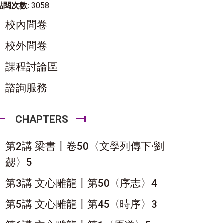
點閱次數:
3058
校內問卷
校外問卷
課程討論區
諮詢服務
CHAPTERS
第2講 梁書〡卷50〈文學列傳下·劉
勰〉5
第3講 文心雕龍〡第50〈序志〉4
第5講 文心雕龍〡第45〈時序〉3