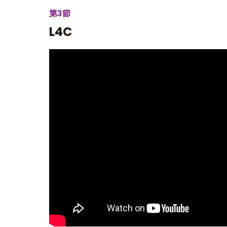
第3節
L4C