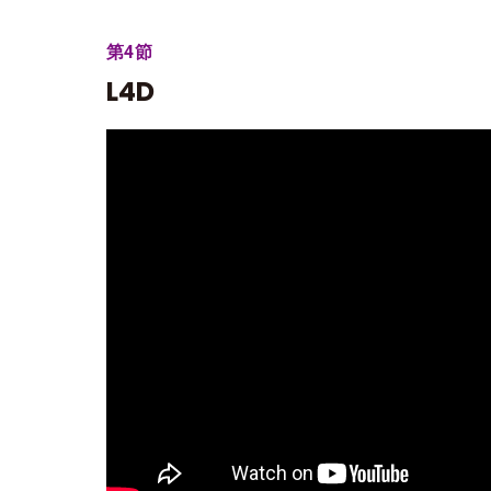
第4節
L4D