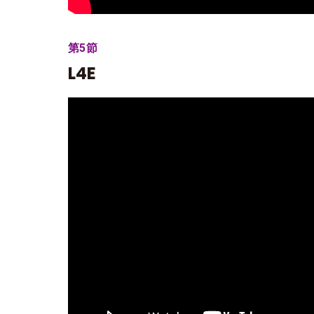
第5節
L4E