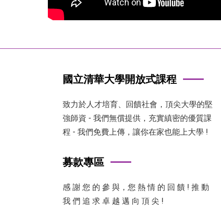
國立清華大學開放式課程
致力於人才培育、回饋社會，頂尖大學的堅
強師資 - 我們無償提供，充實縝密的優質課
程 - 我們免費上傳，讓你在家也能上大學 !
募款專區
感 謝 您 的 參 與，您 熱 情 的 回 饋 ! 推 動
我 們 追 求 卓 越 邁 向 頂 尖 !