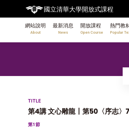
國立清華大學開放式課程
網站說明
最新消息
開放課程
熱門教
About
News
Open Course
Popular Te
TITLE
第4講 文心雕龍〡第50〈序志〉
第1節