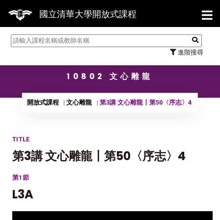
【7/3
國立清華大學開放式課程
進階搜尋
10802 文心雕龍
開放式課程
文心雕龍
第3講 文心雕龍〡第50〈序志〉4
TITLE
第3講 文心雕龍〡第50〈序志〉4
第1節
L3A