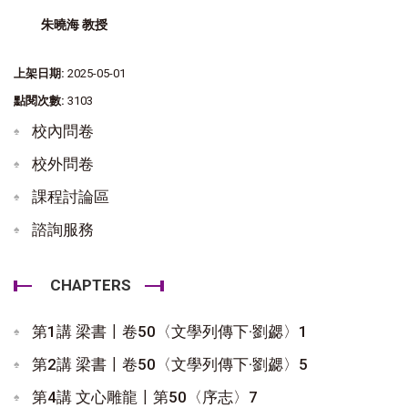
朱曉海 教授
上架日期:
2025-05-01
點閱次數:
3103
校內問卷
校外問卷
課程討論區
諮詢服務
CHAPTERS
第1講 梁書〡卷50〈文學列傳下·劉勰〉1
第2講 梁書〡卷50〈文學列傳下·劉勰〉5
第4講 文心雕龍〡第50〈序志〉7