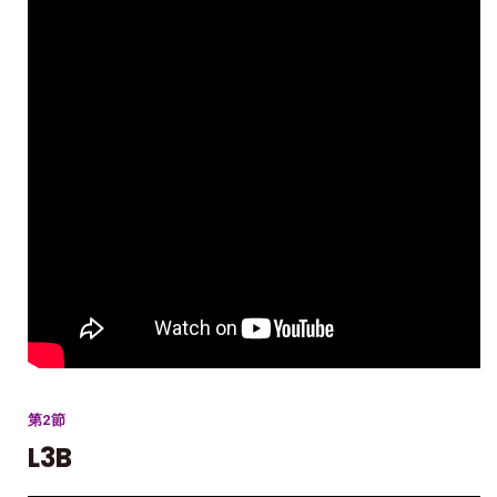
第2節
L3B