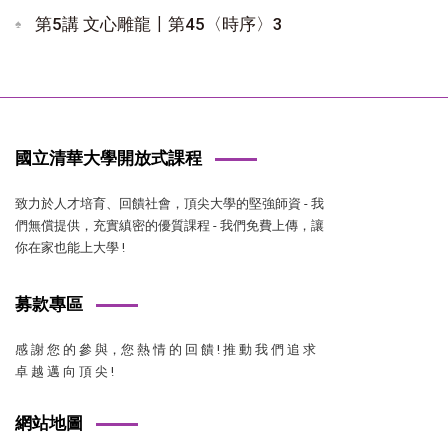
第5講 文心雕龍〡第45〈時序〉3
國立清華大學開放式課程
致力於人才培育、回饋社會，頂尖大學的堅強師資 - 我
們無償提供，充實縝密的優質課程 - 我們免費上傳，讓
你在家也能上大學 !
募款專區
感 謝 您 的 參 與，您 熱 情 的 回 饋 ! 推 動 我 們 追 求
卓 越 邁 向 頂 尖 !
網站地圖