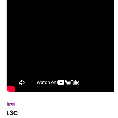
第3節
L3C