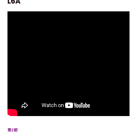
L6A
第2節