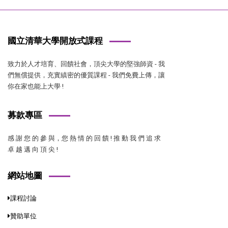
國立清華大學開放式課程
致力於人才培育、回饋社會，頂尖大學的堅強師資 - 我
們無償提供，充實縝密的優質課程 - 我們免費上傳，讓
你在家也能上大學 !
募款專區
感 謝 您 的 參 與，您 熱 情 的 回 饋 ! 推 動 我 們 追 求
卓 越 邁 向 頂 尖 !
網站地圖
課程討論
贊助單位