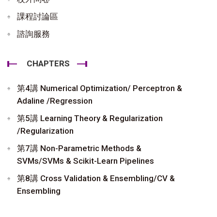
課程討論區
諮詢服務
CHAPTERS
第4講 Numerical Optimization/ Perceptron &
Adaline /Regression
第5講 Learning Theory & Regularization
/Regularization
第7講 Non-Parametric Methods &
SVMs/SVMs & Scikit-Learn Pipelines
第8講 Cross Validation & Ensembling/CV &
Ensembling