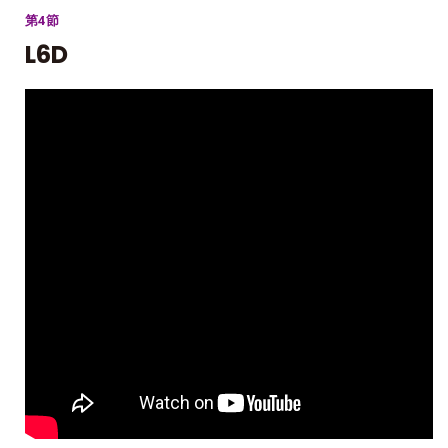
第4節
L6D