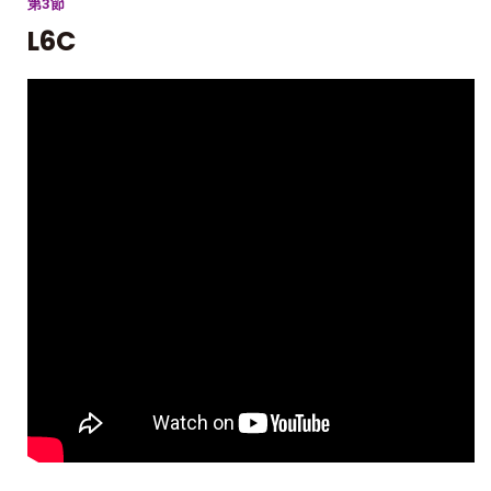
第3節
L6C