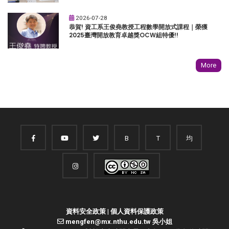
2026-07-28
恭賀! 資工系王俊堯教授工程數學開放式課程｜榮獲
2025臺灣開放教育卓越獎OCW組特優!!
More
B
T
均
資料安全政策
|
個人資料保護政策
mengfen@mx.nthu.edu.tw 吳小姐