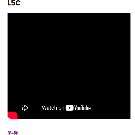
L5C
第4節