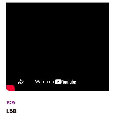
第2節
L5B