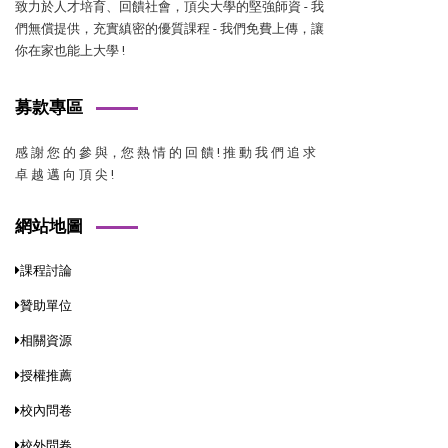
致力於人才培育、回饋社會，頂尖大學的堅強師資 - 我
們無償提供，充實縝密的優質課程 - 我們免費上傳，讓
你在家也能上大學 !
募款專區
感 謝 您 的 參 與，您 熱 情 的 回 饋 ! 推 動 我 們 追 求
卓 越 邁 向 頂 尖 !
網站地圖
課程討論
贊助單位
相關資源
授權推薦
校內問卷
校外問卷