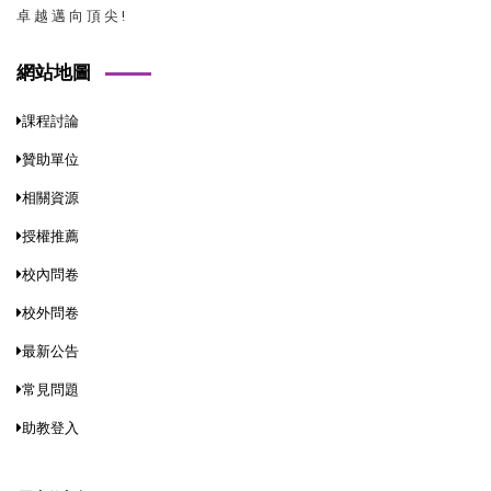
卓 越 邁 向 頂 尖 !
網站地圖
課程討論
贊助單位
相關資源
授權推薦
校內問卷
校外問卷
最新公告
常見問題
助教登入