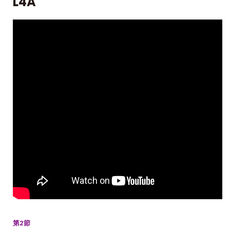
L4A
第2節