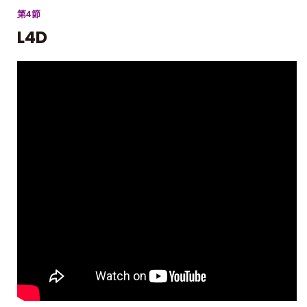
第4節
L4D