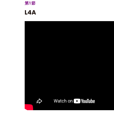
第1節
L4A