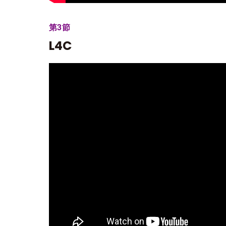
第3節
L4C