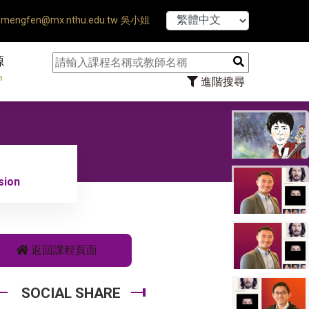
fense Ends ♠ 【8/1】115學年度第
mengfen@mx.nthu.edu.tw 吳小姐
源
n
進階搜尋
sion
返回課程頁面
SOCIAL SHARE