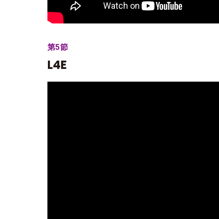
第5節
L4E