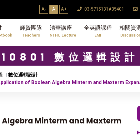
4學年度第2學期研究生論文口試結束Thesis De
A-
A
A+
03-5715131#35401
材
師資團隊
清華講座
全英語課程
相關資
xtbook
Teachers
NTHU Lecture
EMI
Discussio
10801 數位邏輯設計
程
數位邏輯設計
plication of Boolean Algebra Minterm and Maxterm Expan
n Algebra Minterm and Maxterm