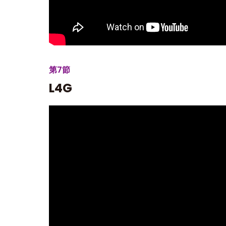
第7節
L4G