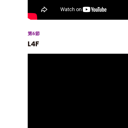
第6節
L4F