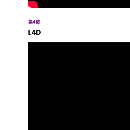
第4節
L4D