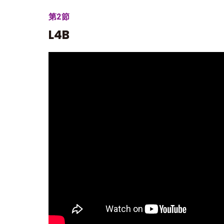
第2節
L4B