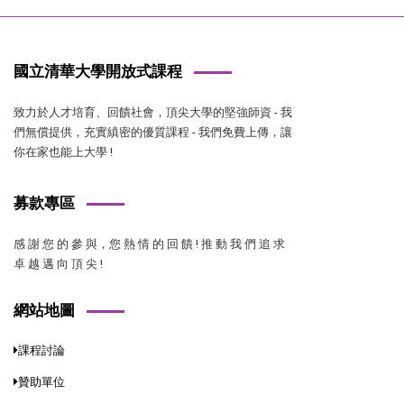
國立清華大學開放式課程
致力於人才培育、回饋社會，頂尖大學的堅強師資 - 我
們無償提供，充實縝密的優質課程 - 我們免費上傳，讓
你在家也能上大學 !
募款專區
感 謝 您 的 參 與，您 熱 情 的 回 饋 ! 推 動 我 們 追 求
卓 越 邁 向 頂 尖 !
網站地圖
課程討論
贊助單位