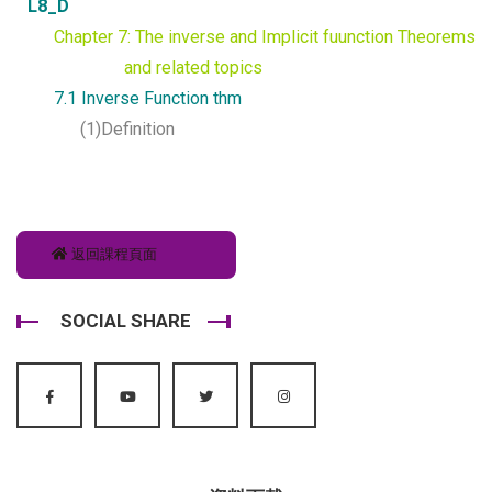
L8_D
Chapter 7: The inverse and Implicit fuunction Theorems
and related topics
7.1 Inverse Function thm
(1)Definition
返回課程頁面
SOCIAL SHARE