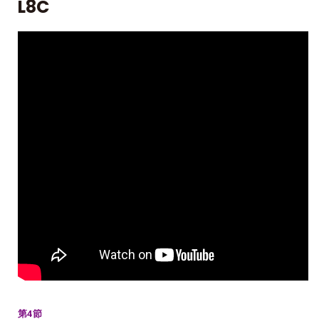
L8C
第4節