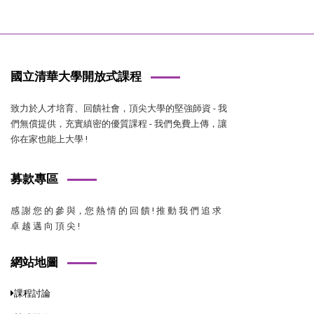
國立清華大學開放式課程
致力於人才培育、回饋社會，頂尖大學的堅強師資 - 我
們無償提供，充實縝密的優質課程 - 我們免費上傳，讓
你在家也能上大學 !
募款專區
感 謝 您 的 參 與，您 熱 情 的 回 饋 ! 推 動 我 們 追 求
卓 越 邁 向 頂 尖 !
網站地圖
課程討論