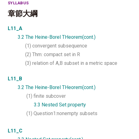
SYLLABUS
章節大綱
L11_A
3.2 The Heine-Borel THeorem(cont.)
(1) convergent subsequence
(2) Thm: compact set in R
(3) relation of A,B subset in a metric space
L11_
B
3.2 The Heine-Borel THeorem(cont.)
(1) finite subcover
3.3 Nested Set property
(1) Question1:nonempty subsets
L11_
C