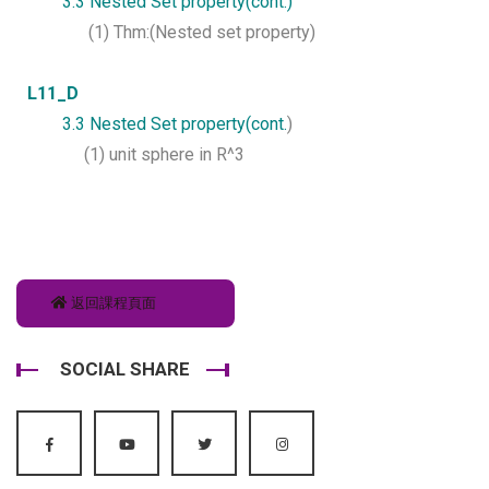
3.3 Nested Set property(cont.)
(1) Thm:(Nested set property)
L11_
D
3.3 Nested Set property(cont.
)
(1) unit sphere in R^3
返回課程頁面
SOCIAL SHARE