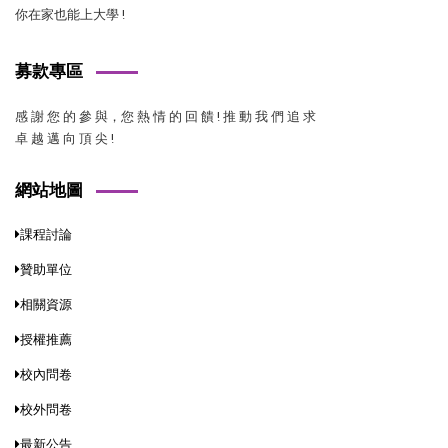
你在家也能上大學 !
募款專區
感 謝 您 的 參 與，您 熱 情 的 回 饋 ! 推 動 我 們 追 求
卓 越 邁 向 頂 尖 !
網站地圖
課程討論
贊助單位
相關資源
授權推薦
校內問卷
校外問卷
最新公告