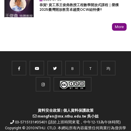
恭賀! 資工系王俊堯教授工程數學開放式課程｜榮獲
2025臺灣開放教育卓越獎OCW組特優!!
More
B
T
均
資料安全政策
|
個人資料保護政策
mengfen@mx.nthu.edu.tw 吳小姐
03-5715131#35401 (請於上班時間來電，中午12-13為午休時間)
Copyright © 2010 NTHU. CTLD. 本網站所有內容嚴禁任何商業行為僅供學