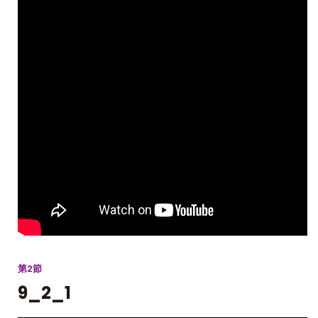
第2節
9_2_1