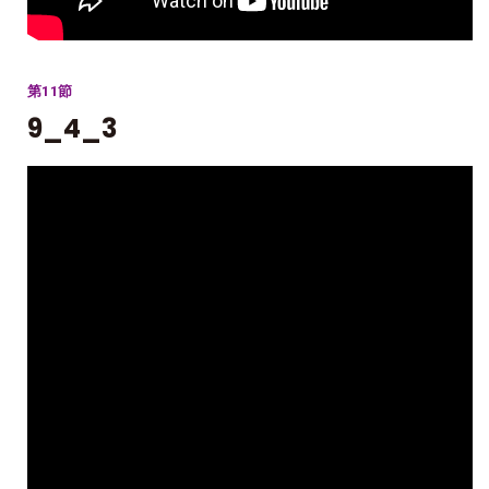
第11節
9_4_3