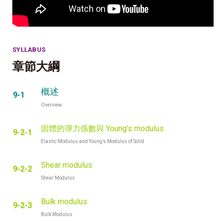
SYLLABUS
章節大綱
概述
9-1
Overview
固體的彈力係數與 Young’s modulus
9-2-1
Elastic Modulus and Young’s Modulus of Solid
Shear modulus
9-2-2
Shear Modulus
Bulk modulus
9-2-3
Bulk Modulus