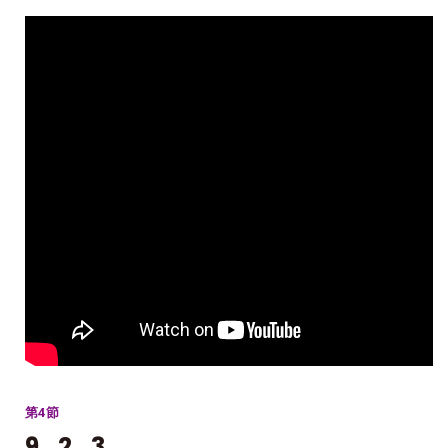
第4節
9_2_3