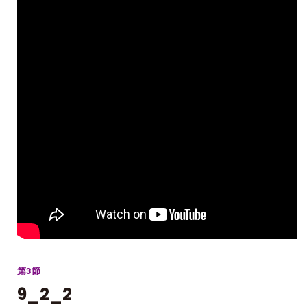
第3節
9_2_2