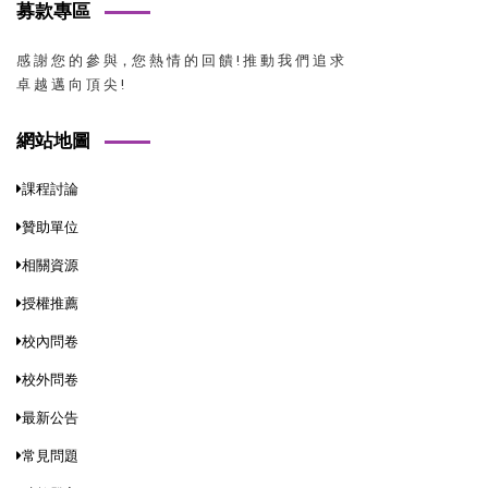
募款專區
感 謝 您 的 參 與，您 熱 情 的 回 饋 ! 推 動 我 們 追 求
卓 越 邁 向 頂 尖 !
網站地圖
課程討論
贊助單位
相關資源
授權推薦
校內問卷
校外問卷
最新公告
常見問題