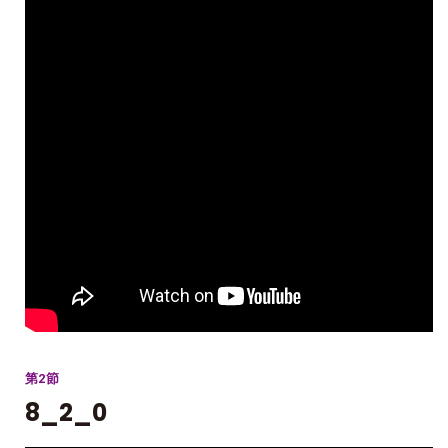
第2節
8_2_0