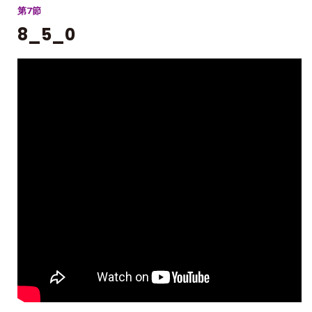
第7節
8_5_0