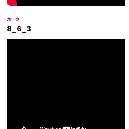
第10節
8_6_3