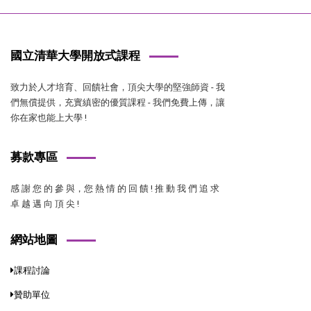
國立清華大學開放式課程
致力於人才培育、回饋社會，頂尖大學的堅強師資 - 我
們無償提供，充實縝密的優質課程 - 我們免費上傳，讓
你在家也能上大學 !
募款專區
感 謝 您 的 參 與，您 熱 情 的 回 饋 ! 推 動 我 們 追 求
卓 越 邁 向 頂 尖 !
網站地圖
課程討論
贊助單位