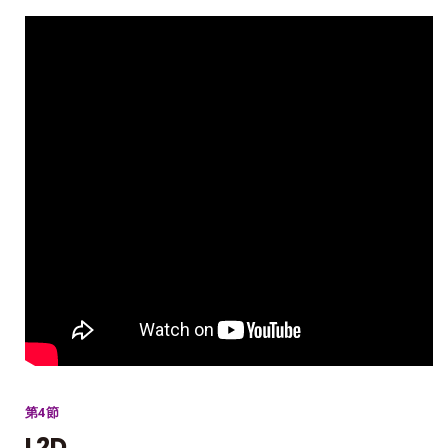
第4節
L2D