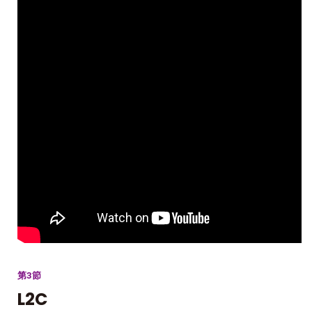
第3節
L2C