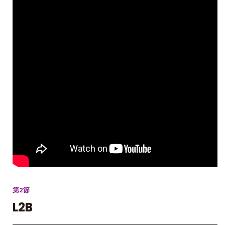
第2節
L2B