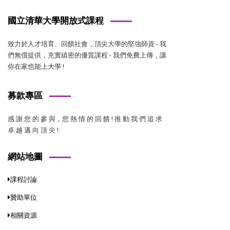
國立清華大學開放式課程
致力於人才培育、回饋社會，頂尖大學的堅強師資 - 我
們無償提供，充實縝密的優質課程 - 我們免費上傳，讓
你在家也能上大學 !
募款專區
感 謝 您 的 參 與，您 熱 情 的 回 饋 ! 推 動 我 們 追 求
卓 越 邁 向 頂 尖 !
網站地圖
課程討論
贊助單位
相關資源