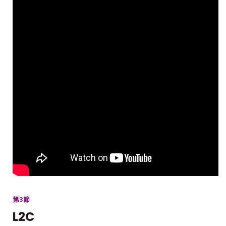
第3節
L2C