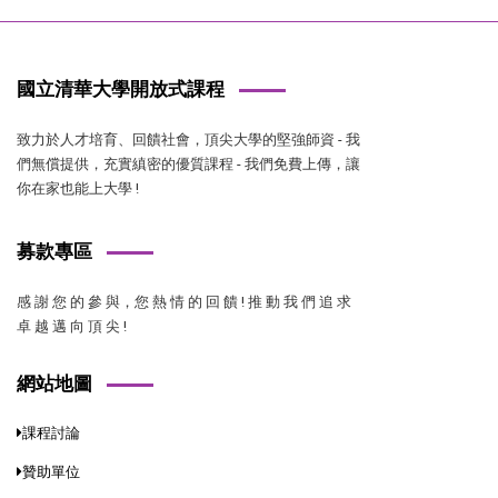
國立清華大學開放式課程
致力於人才培育、回饋社會，頂尖大學的堅強師資 - 我
們無償提供，充實縝密的優質課程 - 我們免費上傳，讓
你在家也能上大學 !
募款專區
感 謝 您 的 參 與，您 熱 情 的 回 饋 ! 推 動 我 們 追 求
卓 越 邁 向 頂 尖 !
網站地圖
課程討論
贊助單位