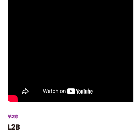
第2節
L2B