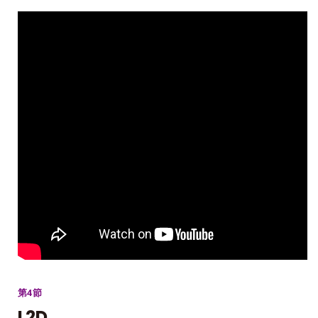
第4節
L2D