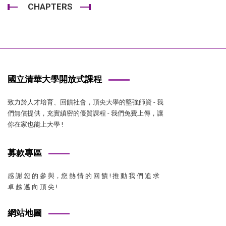
CHAPTERS
國立清華大學開放式課程
致力於人才培育、回饋社會，頂尖大學的堅強師資 - 我
們無償提供，充實縝密的優質課程 - 我們免費上傳，讓
你在家也能上大學 !
募款專區
感 謝 您 的 參 與，您 熱 情 的 回 饋 ! 推 動 我 們 追 求
卓 越 邁 向 頂 尖 !
網站地圖