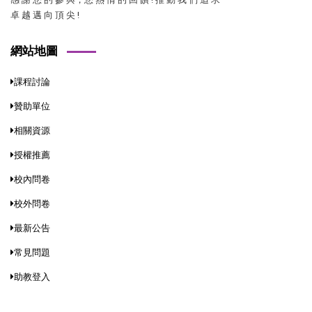
卓 越 邁 向 頂 尖 !
網站地圖
課程討論
贊助單位
相關資源
授權推薦
校內問卷
校外問卷
最新公告
常見問題
助教登入