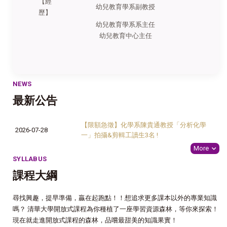
【經
幼兒教育學系副教授
歷】
幼兒教育學系系主任
幼兒教育中心主任
NEWS
最新公告
【限額急徵】化學系陳貴通教授「分析化學
2026-07-28
一」拍攝&剪輯工讀生3名 !
More
SYLLABUS
課程大綱
尋找興趣，提早準備，贏在起跑點！！想追求更多課本以外的專業知識
嗎？ 清華大學開放式課程為你種植了一座學習資源森林，等你來探索！
現在就走進開放式課程的森林，品嚐最甜美的知識果實！