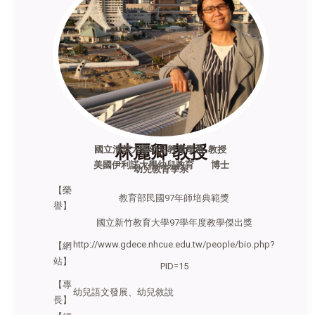
林麗卿 教授
國立清華大學幼兒教育學系 教授
美國伊利諾大學幼兒教育 博士
幼兒教育學系
【榮
教育部民國97年師培典範獎
譽】
國立新竹教育大學97學年度教學傑出獎
http://www.gdece.nhcue.edu.tw/people/bio.php?
【網
站】
PID=15
【專
幼兒語文發展、幼兒敘說
長】