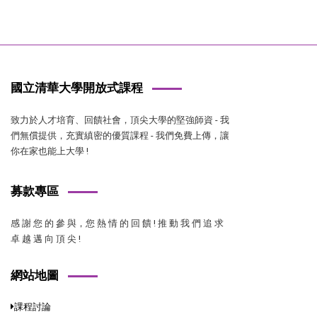
國立清華大學開放式課程
致力於人才培育、回饋社會，頂尖大學的堅強師資 - 我
們無償提供，充實縝密的優質課程 - 我們免費上傳，讓
你在家也能上大學 !
募款專區
感 謝 您 的 參 與，您 熱 情 的 回 饋 ! 推 動 我 們 追 求
卓 越 邁 向 頂 尖 !
網站地圖
課程討論