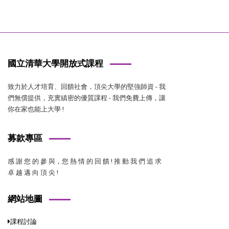
國立清華大學開放式課程
致力於人才培育、回饋社會，頂尖大學的堅強師資 - 我
們無償提供，充實縝密的優質課程 - 我們免費上傳，讓
你在家也能上大學 !
募款專區
感 謝 您 的 參 與，您 熱 情 的 回 饋 ! 推 動 我 們 追 求
卓 越 邁 向 頂 尖 !
網站地圖
課程討論