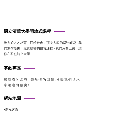
國立清華大學開放式課程
致力於人才培育、回饋社會，頂尖大學的堅強師資 - 我
們無償提供，充實縝密的優質課程 - 我們免費上傳，讓
你在家也能上大學 !
募款專區
感 謝 您 的 參 與，您 熱 情 的 回 饋 ! 推 動 我 們 追 求
卓 越 邁 向 頂 尖 !
網站地圖
課程討論