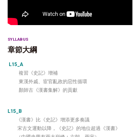
SYLLABUS
章節大綱
L15_A
複習《史記》增補
東漢外戚、宦官亂政的惡性循環
顏師古《漢書集解》的貢獻
L15_B
《漢書》比《史記》增添更多奏議
宋古文運動以降，《史記》的地位超過《漢書》
（中國史學有兩大巔峰︰六朝、兩宋）