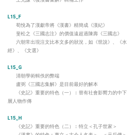
L15_F
荀悅為了漢獻帝將《漢書》精簡成《漢紀》
斐松之《三國志注》的價值遠超過陳壽《三國志》
六朝常出現注文比本文多的狀況，如《世說》、《水
經》、《文選》
L15_G
清朝學術輯佚的弊端
盧弼《三國志集解》是目前最好的解本
《史記》重要的特色（一）︰替有社會影嚮力的中下
層人物作傳
L15_H
《史記》重要的特色（二）︰特立＜孔子世家＞
《漢書》的特色︰專立＜古今人名表＞、＜元后傳＞