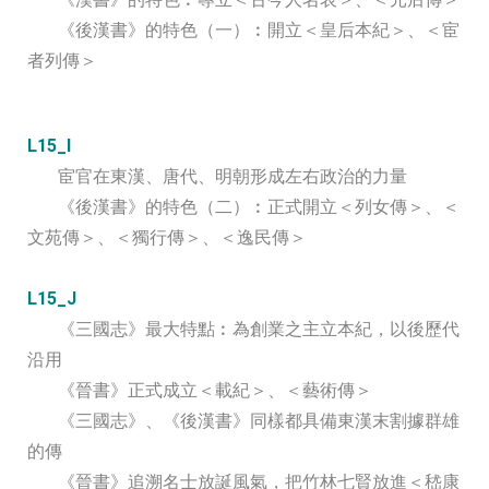
《後漢書》的特色（一）︰開立＜皇后本紀＞、＜宦
者列傳＞
L15_I
宦官在東漢、唐代、明朝形成左右政治的力量
《後漢書》的特色（二）︰正式開立＜列女傳＞、＜
文苑傳＞、＜獨行傳＞、＜逸民傳＞
L15_J
《三國志》最大特點︰為創業之主立本紀，以後歷代
沿用
《晉書》正式成立＜載紀＞、＜藝術傳＞
《三國志》、《後漢書》同樣都具備東漢末割據群雄
的傳
《晉書》追溯名士放誕風氣，把竹林七賢放進＜嵇康