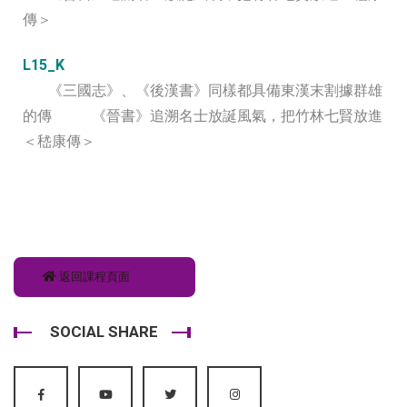
傳＞
L15_K
《三國志》、《後漢書》同樣都具備東漢末割據群雄
的傳
《晉書》追溯名士放誕風氣，把竹林七賢放進
＜嵇康傳＞
返回課程頁面
SOCIAL SHARE