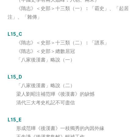
《隋志》＜史部＞十三類（一）︰「霸史」、「起居
注」、「雜傳」
L15_C
《隋志》＜史部＞十三類（二）︰「譜系」
《隋志》＜史部＞總數居冠
「八家後漢書」略說（一）
L15_D
「八家後漢書」略說（二）
梁人劉昭注補范曄《後漢書》的缺憾
清代三大考史札記不可盡信
L15_E
形成范曄《後漢書》一枝獨秀的內因外緣
王先謙《後漢書集解》輯補工作