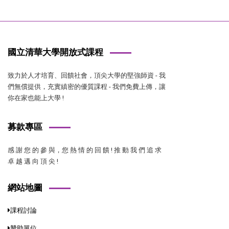
國立清華大學開放式課程
致力於人才培育、回饋社會，頂尖大學的堅強師資 - 我
們無償提供，充實縝密的優質課程 - 我們免費上傳，讓
你在家也能上大學 !
募款專區
感 謝 您 的 參 與，您 熱 情 的 回 饋 ! 推 動 我 們 追 求
卓 越 邁 向 頂 尖 !
網站地圖
課程討論
贊助單位