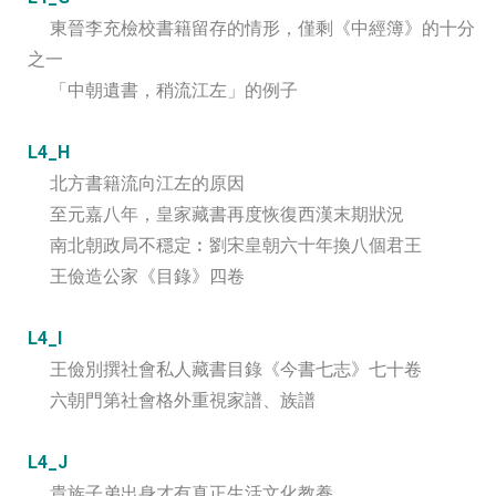
東晉李充檢校書籍留存的情形，僅剩《中經簿》的十分
之一
「中朝遺書，稍流江左」的例子
L4_H
北方書籍流向江左的原因
至元嘉八年，皇家藏書再度恢復西漢末期狀況
南北朝政局不穩定︰劉宋皇朝六十年換八個君王
王儉造公家《目錄》四卷
L4_I
王儉別撰社會私人藏書目錄《今書七志》七十卷
六朝門第社會格外重視家譜、族譜
L4_J
貴族子弟出身才有真正生活文化教養