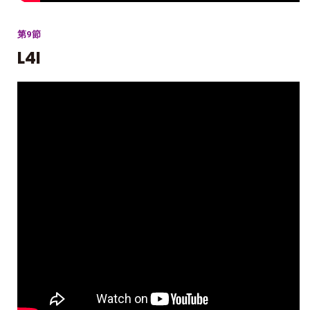
第9節
L4I