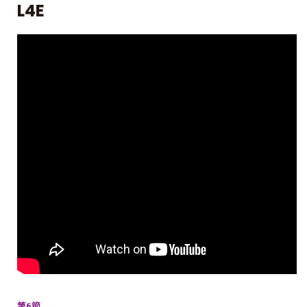
L4E
第6節