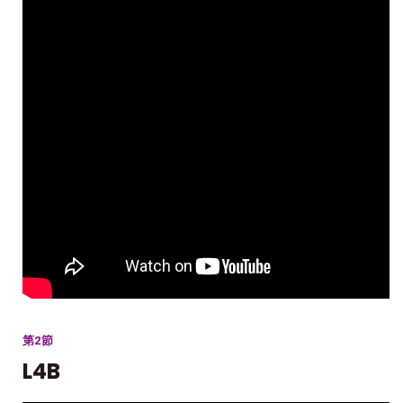
第2節
L4B