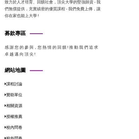
致力於人才培育、回饋社會，頂尖大學的堅強師資 - 我
們無償提供，充實縝密的優質課程 - 我們免費上傳，讓
你在家也能上大學 !
募款專區
感 謝 您 的 參 與，您 熱 情 的 回 饋 ! 推 動 我 們 追 求
卓 越 邁 向 頂 尖 !
網站地圖
課程討論
贊助單位
相關資源
授權推薦
校內問卷
校外問卷