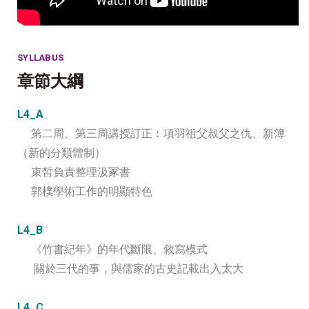
SYLLABUS
章節大綱
L4_A
第二周、第三周講授訂正︰項羽祖父叔父之仇、新簿
（新的分類體制）
束皙負責整理汲冢書
郭樸學術工作的明顯特色
L4_B
《竹書紀年》的年代斷限、敘寫模式
關於三代的事，與儒家的古史記載出入太大
L4_C