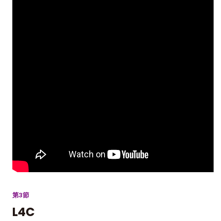
第3節
L4C