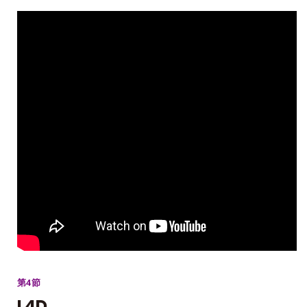
第4節
L4D