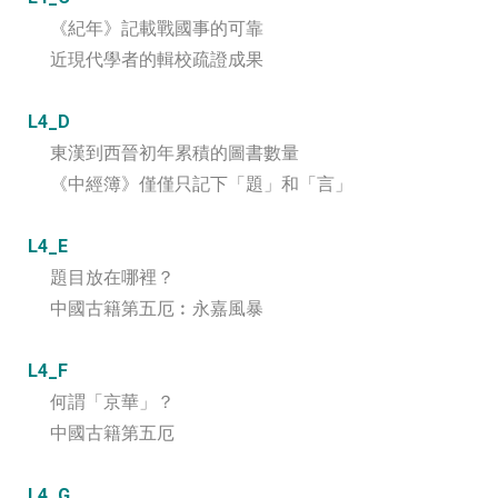
《紀年》記載戰國事的可靠
近現代學者的輯校疏證成果
L4_D
東漢到西晉初年累積的圖書數量
《中經簿》僅僅只記下「題」和「言」
L4_E
題目放在哪裡？
中國古籍第五厄︰永嘉風暴
L4_F
何謂「京華」？
中國古籍第五厄
L4_G