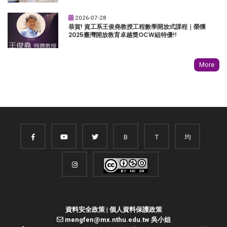
2026-07-28
恭賀! 資工系王俊堯教授工程數學開放式課程｜榮獲
2025臺灣開放教育卓越獎OCW組特優!!
More
B
T
均
資料安全政策
|
個人資料保護政策
mengfen@mx.nthu.edu.tw 吳小姐