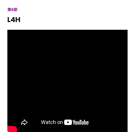
第8節
L4H