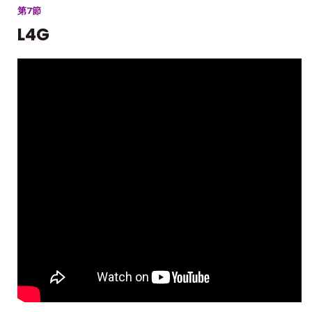
第7節
L4G