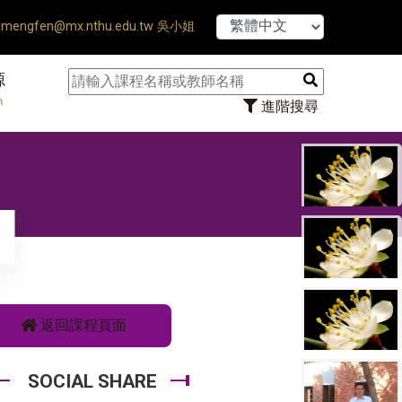
 Ends ♠ 【8/1】115學年度第1學期開始 
mengfen@mx.nthu.edu.tw 吳小姐
源
n
進階搜尋
返回課程頁面
SOCIAL SHARE