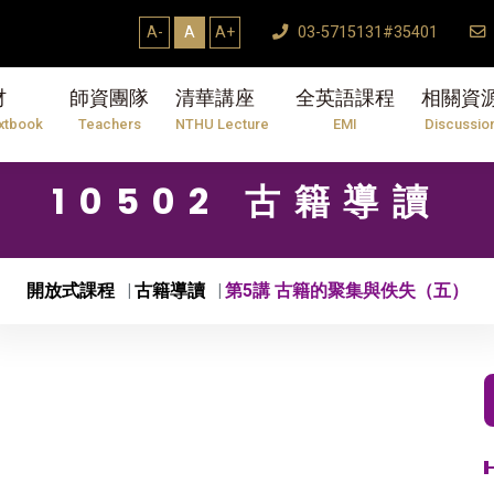
學期研究生論文口試結束Thesis Defense
A-
A
A+
03-5715131#35401
材
師資團隊
清華講座
全英語課程
相關資
xtbook
Teachers
NTHU Lecture
EMI
Discussio
10502 古籍導讀
開放式課程
古籍導讀
第5講 古籍的聚集與佚失（五）