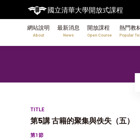
【7/31】114學年度第2
國立清華大學開放式課程
網站說明
最新消息
開放課程
熱門教
About
News
Open Course
Popular Te
TITLE
第5講 古籍的聚集與佚失（五）
第1節