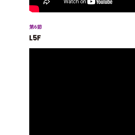
第6節
L5F