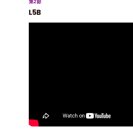
第2節
L5B