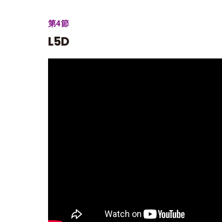
第4節
L5D