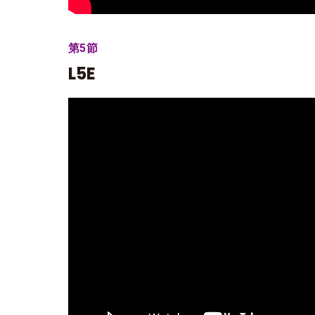
第5節
L5E