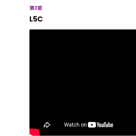
第3節
L5C