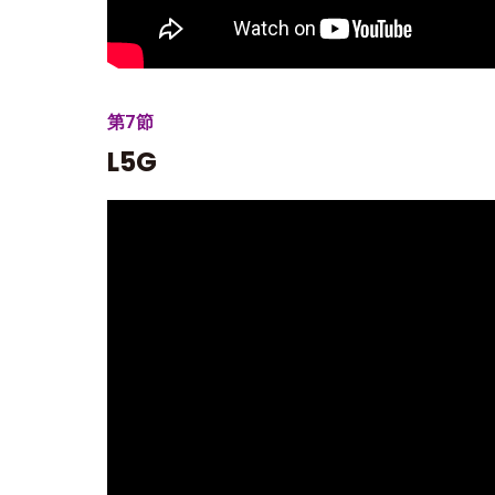
第7節
L5G