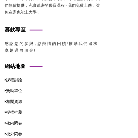
們無償提供，充實縝密的優質課程 - 我們免費上傳，讓
你在家也能上大學 !
募款專區
感 謝 您 的 參 與，您 熱 情 的 回 饋 ! 推 動 我 們 追 求
卓 越 邁 向 頂 尖 !
網站地圖
課程討論
贊助單位
相關資源
授權推薦
校內問卷
校外問卷