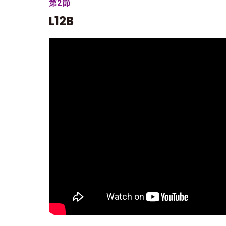
第2節
L12B