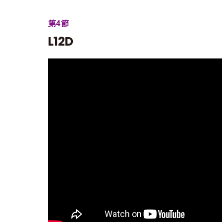
第4節
L12D