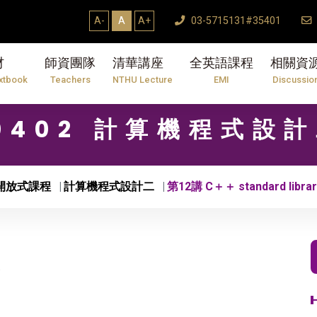
A-
A
A+
03-5715131#35401
材
師資團隊
清華講座
全英語課程
相關資
xtbook
Teachers
NTHU Lecture
EMI
Discussio
0402 計算機程式設
開放式課程
計算機程式設計二
第12講 C＋＋ standard librar