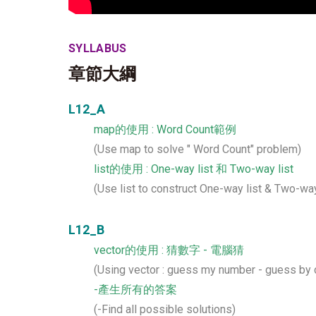
SYLLABUS
章節大綱
L12_A
map的使用 : Word Count範例
(Use map to solve " Word Count" problem)
list的使用 : One-way list 和 Two-way list
(Use list to construct One-way list & Two-way
L12_B
vector的使用 : 猜數字 - 電腦猜
(Using vector : guess my number - guess by
-產生所有的答案
(-Find all possible solutions)