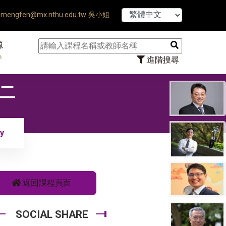
【7/31】114學年度第
mengfen@mx.nthu.edu.tw 吳小姐
源
n
進階搜尋
計二
y
返回課程頁面
SOCIAL SHARE