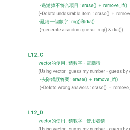
-過濾掉不符合項目 : erase() ＋ remove_if()
(-Delete undesirable item : erase() ＋ remove
-亂猜一個數字 : rng()和dis()
(-generate a random guess : rng() & dis())
L12_C
vector的使用 : 猜數字 - 電腦猜
(Using vector : guess my number - guess by
-去除錯誤答案 : erase() ＋ remove_if()
(-Delete wrong answers : erase() ＋ remove_
L12_D
vector的使用 : 猜數字 - 使用者猜
(Using vector : guess my number - guess by 