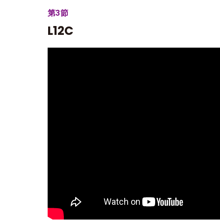
第3節
L12C