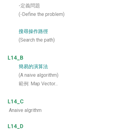
-定義問題
(-Define the problem)
搜尋操作路徑
(Search the path)
L14_B
簡易的演算法
(A naive algorithm)
範例: Map Vector...
L14_C
Anaive algrithm
L14_D