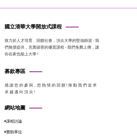
國立清華大學開放式課程
致力於人才培育、回饋社會，頂尖大學的堅強師資 - 我
們無償提供，充實縝密的優質課程 - 我們免費上傳，讓
你在家也能上大學 !
募款專區
感 謝 您 的 參 與，您 熱 情 的 回 饋 ! 推 動 我 們 追 求
卓 越 邁 向 頂 尖 !
網站地圖
課程討論
贊助單位