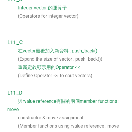
Integer vector 的運算子
(Operators for integer vector)
L11_C
在vector最後加入新資料 : push_back()
(Expand the size of vector : push_back())
重新定義顯示用的Operator <<
(Define Operator << to cout vectors)
L11_D
與rvalue reference有關的兩個member functions :
move
constructor & move assignment
(Member functions using rvalue reference : move