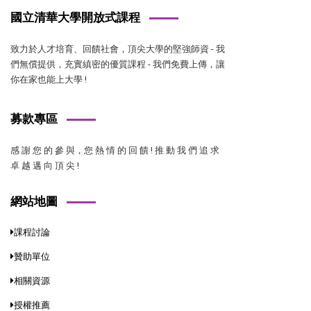
國立清華大學開放式課程
致力於人才培育、回饋社會，頂尖大學的堅強師資 - 我
們無償提供，充實縝密的優質課程 - 我們免費上傳，讓
你在家也能上大學 !
募款專區
感 謝 您 的 參 與，您 熱 情 的 回 饋 ! 推 動 我 們 追 求
卓 越 邁 向 頂 尖 !
網站地圖
課程討論
贊助單位
相關資源
授權推薦